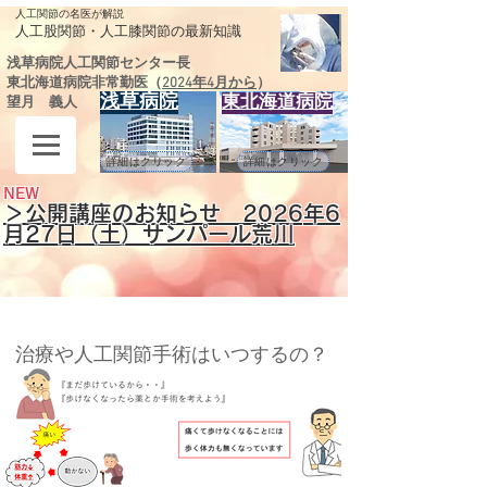
人工関節の名医が解説
​人工股関節・人工膝関節の最新知識
浅草病院人工関節センター長
東北海道病院非常勤医（
2024年4月から
）
浅草病院
東北海道病院
望月 義人
詳細はクリック
詳細はクリック
NEW
＞公開講座のお知らせ 2026
年6
月27日（土）サンパール荒川
治療や人工関節手術はいつするの？