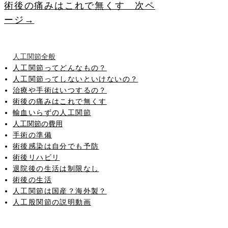
術後の痛みはこれで無くす 次ペ
ージ→
​人工関節全般
人工関節ってどんなもの？
人工関節ってしないといけないの？
治療や手術はいつするの？
術後の痛みはこれで無くす
輸血いらずの人工関節
人工関節の費用
手術の準備
​術後感染は自分でも予防
術後リハビリ
退院後の生活は制限なし
術後の生活
​人工関節は国産？海外製？
人工股関節の説明動画
​変形性膝関節の手術療法の動画
人工股関節について→