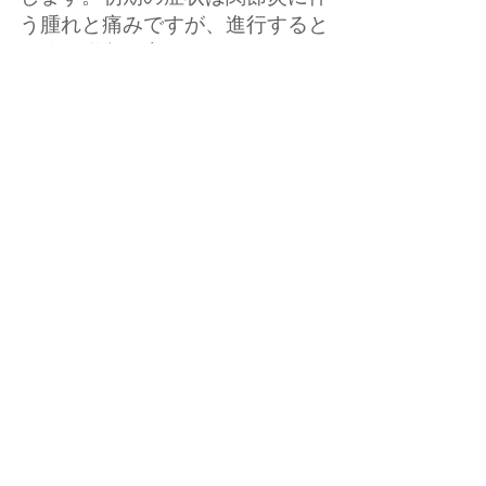
う腫れと痛みですが、進行すると
関節の脱臼や変形につながりま
す。
HOME
膝関節と股関節の痛みに対する手
術 次ページ→