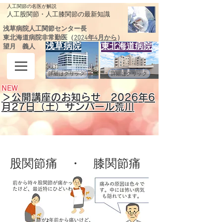
人工関節の名医が解説
​人工股関節・人工膝関節の最新知識
浅草病院人工関節センター長
東北海道病院非常勤医（
2024年4月から
）
浅草病院
東北海道病院
望月 義人
詳細はクリック
詳細はクリック
NEW
＞公開講座のお知らせ 2026
年6
月27日（土）サンパール荒川
股関節痛 ・ 膝関節痛