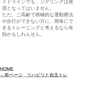
イドラインでも、ジグリングは推
奨となってはいません。
ただ、ご高齢で積極的な運動療法
や歩行ができない方に、簡単にで
きるトレーニングと考えるなら有
効かもしれんせん。​
HOME
←前ページ ​
リハビリと自主トレ
人工股関節後の日常生活動作 次ページ
→