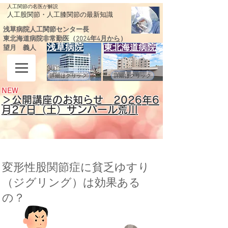
人工関節の名医が解説
​人工股関節・人工膝関節の最新知識
浅草病院人工関節センター長
東北海道病院非常勤医（
2024年4月から
）
浅草病院
東北海道病院
望月 義人
詳細はクリック
詳細はクリック
NEW
＞公開講座のお知らせ 2026
年6
月27日（土）サンパール荒川
変形性股関節症に貧乏ゆすり
（ジグリング）は効果ある
の？