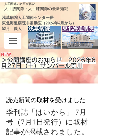
人工関節の名医が解説
​人工股関節・人工膝関節の最新知識
浅草病院人工関節センター長
東北海道病院非常勤医（
2024年4月から
）
浅草病院
東北海道病院
望月 義人
詳細はクリック
詳細はクリック
NEW
＞公開講座のお知らせ 2026
年6
月27日（土）サンパール荒川
読売新聞の取材を受けました
季刊誌「はいから」 7月
号（7月1日発行）に取材
記事が掲載されました。