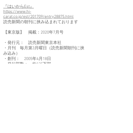
『はいからEst』
https://www.hi-
carat.co.jp/est/201709/entry28875.html
読売新聞の朝刊に挟み込まれております
【東京版】 掲載：2020年7月号
・発行元： 読売新聞東京本社
・月刊 毎月第3月曜日（読売新聞朝刊に挟
み込み）
・創刊： 2005年4月18日
・発行部数： 約125万部
・配布地域： ２３区全域、武蔵野市、三鷹
市、狛江市、稲城市、多摩市、府中市、調布
市、小金市、国分寺市、国立市、立川市、八
王子市、町田市、小平市
© Copyright 2019
人工股関
節・人工膝関節の最新知識
Proudly created with
Wix.com