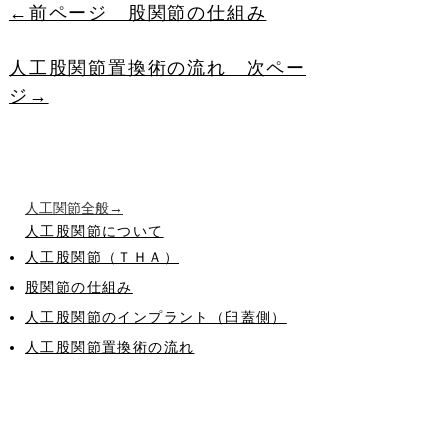
←前ページ 股関節の仕組み
人工股関節置換術の流れ 次ペー
ジ→
​人工関節全般
→
人工股関節
について
人工股関節（ＴＨＡ）
股関節の仕組み
人工股関節のインプラント（臼蓋側）
​​人工股関節置換術の流れ
人工股関節の最少侵襲手術（ＭＩＳ）
脱臼なんて心配しない
​脱臼を繰り返したら