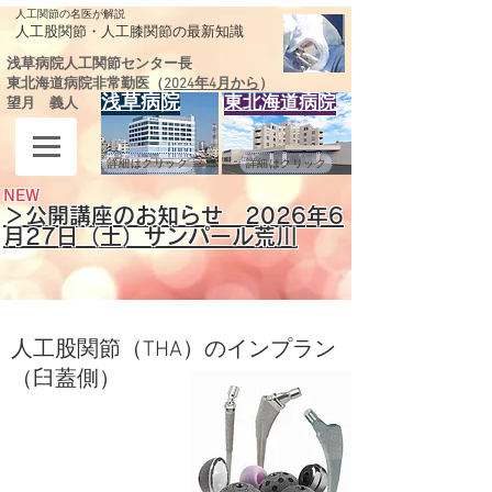
人工関節の名医が解説
​人工股関節・人工膝関節の最新知識
浅草病院人工関節センター長
東北海道病院非常勤医（
2024年4月から
）
浅草病院
東北海道病院
望月 義人
詳細はクリック
詳細はクリック
NEW
＞公開講座のお知らせ 2026
年6
月27日（土）サンパール荒川
人工股関節（THA）のインプラン
（臼蓋側）