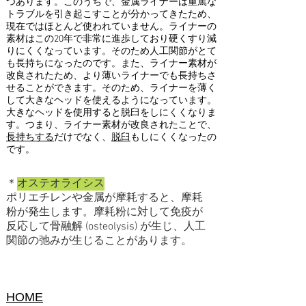
つあります。このうちで、金属ライナーは重篤な
トラブルを引き起こすことが分かってきたため、
現在ではほとんど使われていません。ライナーの
素材はこの20年で非常に進歩しており硬くすり減
りにくくなっています。そのため人工関節がとて
も長持ちになったのです。また、ライナー素材が
改良されたため、より薄いライナーでも長持ちさ
せることができます。そのため、ライナーを薄く
して大きなヘッドを使えるようになっています。
大きなヘッドを使用すると脱臼をしにくくなりま
す。つまり、ライナー素材が改良されたことで、
長持ちする
だけでなく、
脱臼
もしにくくなったの
です。
＊
オステオライシス
ポリエチレンや金属が摩耗すると、摩耗
粉が発生します。摩耗粉に対して免疫が
反応して骨融解 (osteolysis) が生じ、人工
関節の弛みが生じることがあります。
HOME